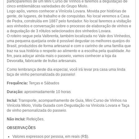
participaremos de um Mini Curso de Vinhos e faremos a degustação de
cinco emblemáticas variedades do Grupo Miolo.
Logo após, vamos conhecer a Vinícola Lovara. Movida por histórias de
gente, de lugares, de trabalho e de conquistas. No local veremos a Casa
de Pedra, construída em 1887 pelo fundador. No local faremos a visitação
aos vinhedos e conversação sobre o processo de elaboração de vinhos e
a degustação de 3 rótulos selecionados dos vinhedos Lovara.
O roteiro segue pela Valbrenta, também localizada no Vale dos Vinhedos,
uma pequena queijaria onde é possível degustar os melhores queijos do
Brasil, produzidos de forma artesanal e com o carinho de uma família que
traz na sua história o respeito ao alimento e a escolha pela qualidade. Ao
fim, para adoçar ainda mais o passeio, vamos conhecer a loja da
Devoratta, fabricante de trufas artesanais.
Como lembrança deste dia especial, você irá levar pra casa uma linda
taça de vinho personalizada do passeio!
Frequência:
Terças e Sábados
Duração:
aproximadamente 10 horas
Inclui:
Transporte, acompanhamento de Guia, Mini Curso de Vinhos na
Vinícola Miolo
, Visita Guiada com Degustação na Vinícola Lovara e Taça
de vinho personalizada do passeio.
Não inclui:
Refeições.
OBSERVAÇÕES
Valores expressos por pessoa, em reais (R$).