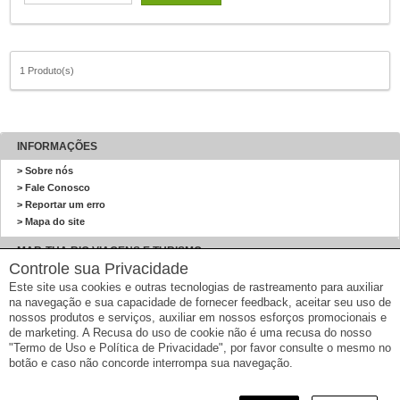
1 Produto(s)
INFORMAÇÕES
> Sobre nós
> Fale Conosco
> Reportar um erro
> Mapa do site
MAR-THA RIO VIAGENS E TURISMO
Controle sua Privacidade
MAR-THA RIO VIAGENS E TURISMO
Este site usa cookies e outras tecnologias de rastreamento para auxiliar
Avenida Nossa Senhora de Copacabana , 928 - gr 602 - Copacabana - Rio de
na navegação e sua capacidade de fornecer feedback, aceitar seu uso de
Janeiro/Rio de Janeiro
nossos produtos e serviços, auxiliar em nossos esforços promocionais e
Tel: (21) 2545-2599
de marketing. A Recusa do uso de cookie não é uma recusa do nosso
Email: faleconosco@marthario.com.br
"Termo de Uso e Política de Privacidade", por favor consulte o mesmo no
CNPJ: 04.420.274/0001-90
botão e caso não concorde interrompa sua navegação.