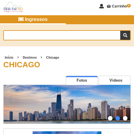
Carrinho
0
Ingressos
Início
Destinos
Chicago
CHICAGO
Fotos
Videos