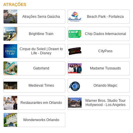
ATRAÇÕES
Atrações Serra Gaúcha
Beach Park - Fortaleza
Brightline Train
Chip Dados Internacional
Cirque du Soleil | Drawn to
CityPass
Life - Disney
Gatorland
Madame Tussauds
Medieval Times
Orlando Magic
Warner Bros. Studio Tour
Restaurantes em Orlando
Hollywood - Los Angeles
Wonderworks Orlando