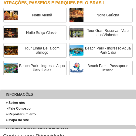
ATRAÇÕES, PASSEIOS E PARQUES PELO BRASIL
Noite Alemã
Noite Gaúcha
Tour Gran Reserva - Vale
Noite Suíça Classic
dos Vinhedos
Tour Linha Bella com
Beach Park - Ingresso Aqua
almoço
Park 1 dia
Beach Park - Ingresso Aqua
Beach Park - Passaporte
Park 2 dias
Insano
INFORMAÇÕES
> Sobre nós
> Fale Conosco
> Reportar um erro
> Mapa do site
MAR-THA RIO VIAGENS E TURISMO