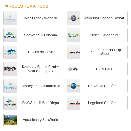
PARQUES TEMÁTICOS
Restaurante Camila's Orlando
Walt Disney World ®
Universal Orlando Resort
Walt Disney World - Mickey's Not-So-Scary Halloween Party
SeaWorld ® Orlando
Busch Gardens ®
Beach Park - Ingresso Aqua Park 1 dia
Legoland / Peppa Pig
Discovery Cove
Flórida
Discovery Cove
Kennedy Space Center
ICON Park
Visitor Complex
Cirque du Soleil | Drawn to Life - Disney - 20:00 hrs
Disneyland Califórnia ®
Universal Califórnia
Walt Disney World
SeaWorld ® San Diego
Legoland Califórnia
Universal Halloween
Aquatica by SeaWorld