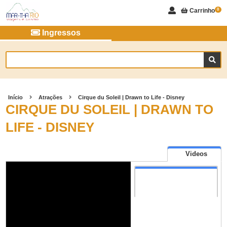
Carrinho
0
Ingressos
Início
Atrações
Cirque du Soleil | Drawn to Life - Disney
CIRQUE DU SOLEIL | DRAWN TO
LIFE - DISNEY
Videos